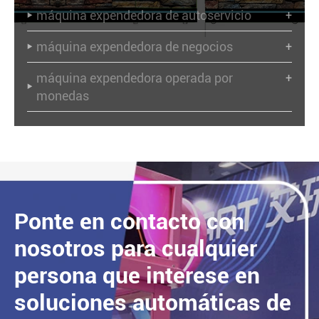
máquina expendedora de autoservicio
+

máquina expendedora de negocios
+

máquina expendedora operada por
+

monedas
Ponte en contacto con
nosotros para cualquier
persona que interese en
soluciones automáticas de