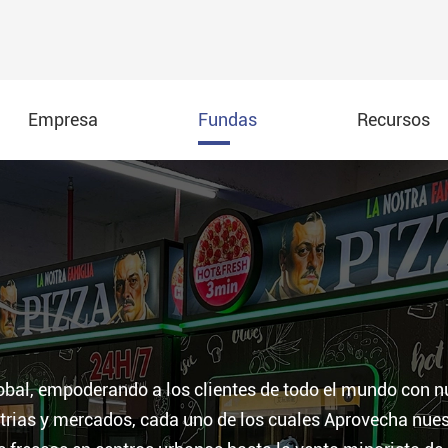
Empresa
Fundas
Recursos
ntos
A máquina expendedora de pizza interior de segunda generac
a Expendedora de pizza de pantalla táctil de 32 pulgadas AW
a Expendedora de pizza al aire libre de 32 pulgadas AW-013B
a expendedora AW-014A de pizza de 55 pulgadas
lobal, empoderando a los clientes de todo el mundo con n
 de pizza al aire libre de 55''
trias y mercados, cada uno de los cuales Aprovecha nues