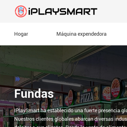
Hogar
Máquina expendedora
Máquina Expendedora de pizza
Fabricación
Descarga de docume
AW-012

Máquin
Máquina Expendedora de té de burbujas
Exposiciones
Vídeo
Fundas
Máquin
Máquina Expendedora de helados
Preguntas frecuentes
Máquin
IPlaySmart ha establecido una fuerte presencia g
AW-014B
Máquina Expendedora de patatas fritas
Blog
Nuestros clientes globales abarcan diversas indus