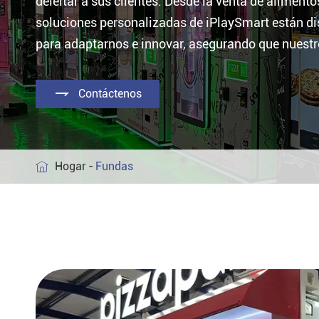
deleitar a sus clientes. Desde la venta de aliment
Máquina Expendedora de café
soluciones personalizadas de iPlaySmart están di
para adaptarnos e innovar, asegurando que nuestr

Contáctenos
Hogar
Fundas
