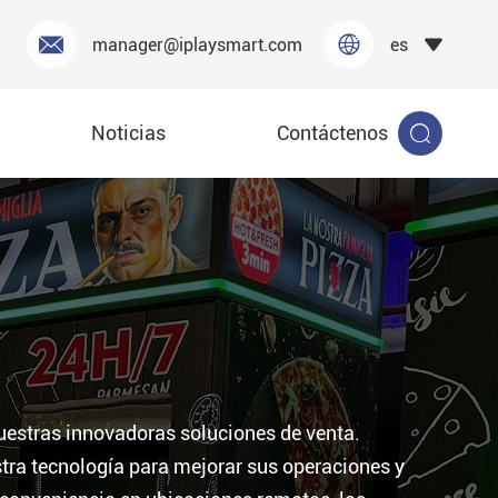


manager@iplaysmart.com
es

Noticias
Contáctenos

ión
-013A
uestras innovadoras soluciones de venta.
tra tecnología para mejorar sus operaciones y