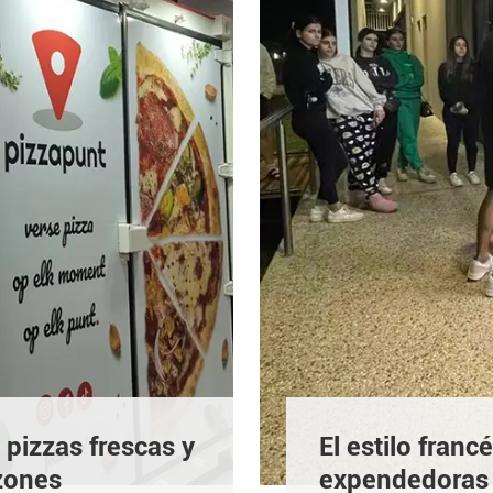
pizzas frescas y
El estilo fran
zones
expendedoras d